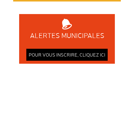
ALERTES
MUNICIPALES
POUR VOUS INSCRIRE,
CLIQUEZ ICI
Tous droits réservés ©
Municipalité de La Corne
Une réalisation
NOTRE
MUNICIPALITÉ
Profusion de lacs et
de cours d’eau, La